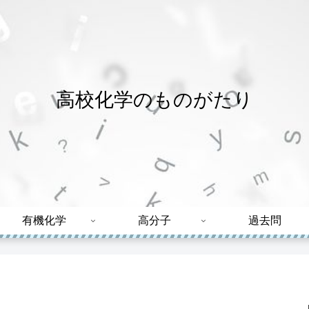
高校化学のものがたり
有機化学
高分子
過去問