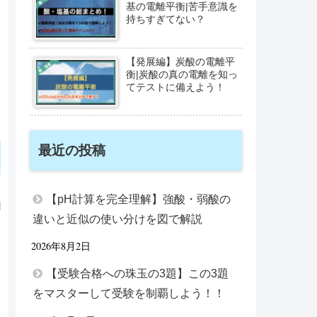
基の電離平衡|苦手意識を
持ちすぎてない？
【発展編】炭酸の電離平
衡|炭酸の真の電離を知っ
てテストに備えよう！
最近の投稿
【pH計算を完全理解】強酸・弱酸の
違いと近似の使い分けを図で解説
2026年8月2日
【受験合格への珠玉の3題】この3題
をマスターして受験を制覇しよう！！