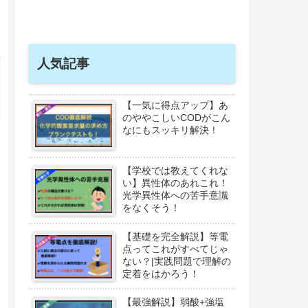
人気記事
【一気に得点アップ】あ
のややこしいCODがこん
なにもスッキリ解決！
【学校では教えてくれな
い】異性体のあれこれ！
光学異性体への苦手意識
をなくそう！
【基礎を完全解説】等電
点ってこれがすべてじゃ
ない？|実践問題で理解の
定着をはかろう！
【最強解説】弱酸+強塩