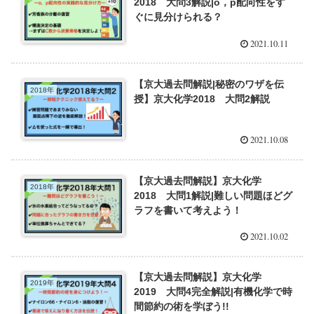
2018 大問3解説|o，p配向性をす
ぐに見分けられる？
2021.10.11
【京大過去問解説|秘密のワザを伝
2018年
授】京大化学2018 大問2解説
2021.10.08
【京大過去問解説】京大化学
2018年
2018 大問1解説|難しい問題ほどグ
ラフを書いて考えよう！
2021.10.02
【京大過去問解説】京大化学
2019年
2019 大問4完全解説|有機化学で時
間節約の術を学ぼう!!