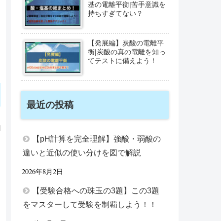
基の電離平衡|苦手意識を
持ちすぎてない？
【発展編】炭酸の電離平
衡|炭酸の真の電離を知っ
てテストに備えよう！
最近の投稿
【pH計算を完全理解】強酸・弱酸の
違いと近似の使い分けを図で解説
2026年8月2日
【受験合格への珠玉の3題】この3題
をマスターして受験を制覇しよう！！