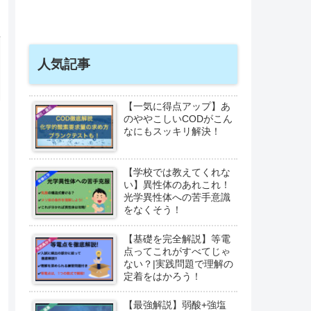
人気記事
【一気に得点アップ】あ
のややこしいCODがこん
なにもスッキリ解決！
【学校では教えてくれな
い】異性体のあれこれ！
光学異性体への苦手意識
をなくそう！
【基礎を完全解説】等電
点ってこれがすべてじゃ
ない？|実践問題で理解の
定着をはかろう！
【最強解説】弱酸+強塩