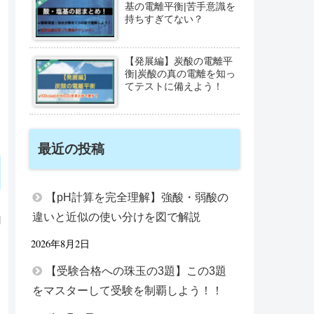
基の電離平衡|苦手意識を
持ちすぎてない？
【発展編】炭酸の電離平
衡|炭酸の真の電離を知っ
てテストに備えよう！
最近の投稿
【pH計算を完全理解】強酸・弱酸の
違いと近似の使い分けを図で解説
2026年8月2日
【受験合格への珠玉の3題】この3題
をマスターして受験を制覇しよう！！