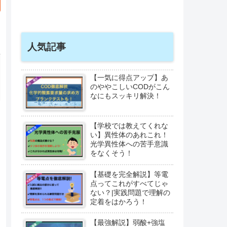
人気記事
【一気に得点アップ】あ
のややこしいCODがこん
なにもスッキリ解決！
【学校では教えてくれな
い】異性体のあれこれ！
光学異性体への苦手意識
をなくそう！
【基礎を完全解説】等電
点ってこれがすべてじゃ
ない？|実践問題で理解の
定着をはかろう！
【最強解説】弱酸+強塩