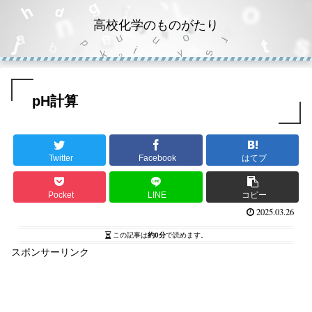
高校化学のものがたり
pH計算
Twitter
Facebook
はてブ
Pocket
LINE
コピー
2025.03.26
この記事は
約0分
で読めます。
スポンサーリンク