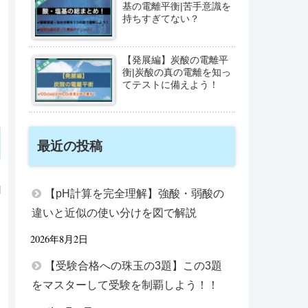
基の電離平衡|苦手意識を
持ちすぎてない？
【発展編】炭酸の電離平
衡|炭酸の真の電離を知っ
てテストに備えよう！
最近の投稿
【pH計算を完全理解】強酸・弱酸の
違いと近似の使い分けを図で解説
2026年8月2日
【受験合格への珠玉の3題】この3題
をマスターして受験を制覇しよう！！