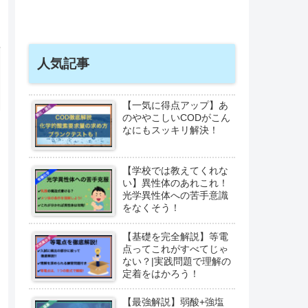
人気記事
【一気に得点アップ】あ
のややこしいCODがこん
なにもスッキリ解決！
【学校では教えてくれな
い】異性体のあれこれ！
光学異性体への苦手意識
をなくそう！
【基礎を完全解説】等電
点ってこれがすべてじゃ
ない？|実践問題で理解の
定着をはかろう！
【最強解説】弱酸+強塩