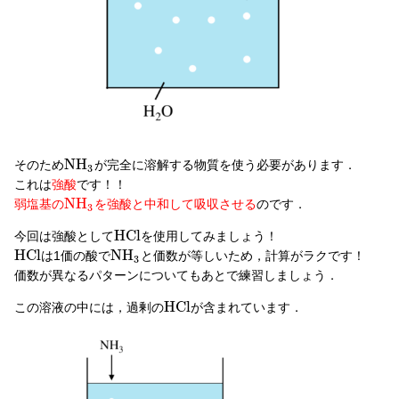
N
H
そのため
が完全に溶解する物質を使う必要があります．
3
これは
強酸
です！！
N
H
弱塩基の
を強酸と中和して吸収させる
のです．
3
H
C
l
今回は強酸として
を使用してみましょう！
H
C
l
N
H
は1価の酸で
と価数が等しいため，計算がラクです！
3
価数が異なるパターンについてもあとで練習しましょう．
H
C
l
この溶液の中には，過剰の
が含まれています．