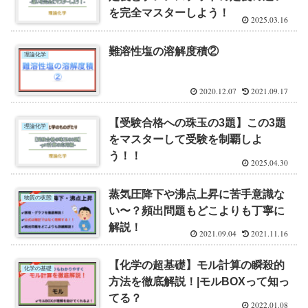
を完全マスターしよう！
2025.03.16
難溶性塩の溶解度積②
理論化学
2020.12.07
2021.09.17
【受験合格への珠玉の3題】この3題
理論化学
をマスターして受験を制覇しよ
う！！
2025.04.30
蒸気圧降下や沸点上昇に苦手意識な
物質の状態
い〜？頻出問題もどこよりも丁寧に
解説！
2021.09.04
2021.11.16
【化学の超基礎】モル計算の瞬殺的
化学の基礎
方法を徹底解説！|モルBOXって知っ
てる？
2022.01.08