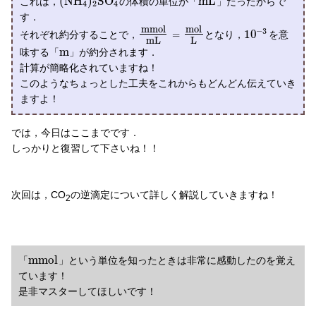
(
N
H
)
S
O
m
L
これは，
の体積の単位が「
」だったからで
4
2
4
す．
m
m
o
l
m
o
l
−
3
10
それぞれ約分することで，
=
となり，
を意
m
L
L
m
味する「
」が約分されます．
計算が簡略化されていますね！
このようなちょっとした工夫をこれからもどんどん伝えていき
ますよ！
では，今日はここまでです．
しっかりと復習して下さいね！！
次回は，CO
の逆滴定について詳しく解説していきますね！
2
m
m
o
l
「
」という単位を知ったときは非常に感動したのを覚え
ています！
是非マスターしてほしいです！