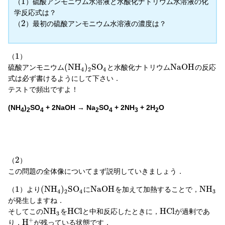
1
（
）硫酸アンモニウム水溶液と水酸化ナトリウム水溶液の化
学反応式は？
2
（
）最初の硫酸アンモニウム水溶液の濃度は？
1
（
）
(
N
H
)
S
O
N
a
O
H
硫酸アンモニウム
と水酸化ナトリウム
の反応
4
2
4
式は必ず書けるようにして下さい．
テストで頻出ですよ！
(NH
)
SO
+ 2NaOH → Na
SO
+ 2NH
+ 2H
O
4
2
4
2
4
3
2
2
（
）
この問題の全体像についてまず説明していきましょう．
1
(
N
H
)
S
O
N
a
O
H
N
H
（
）より
に
を加えて加熱することで，
4
2
4
3
が発生しますね．
N
H
H
C
l
H
C
l
そしてこの
を
と中和反応したときに，
が過剰であ
3
+
H
り，
が残っている状態です．