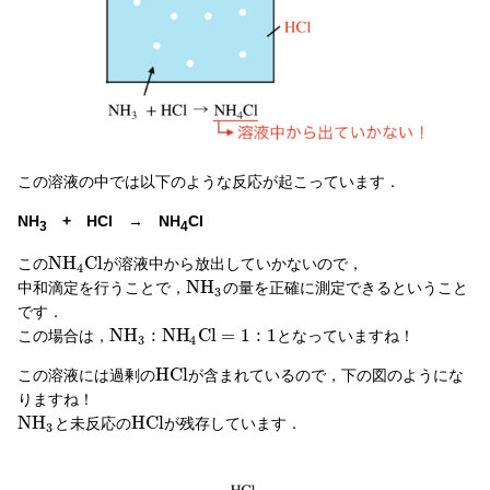
この溶液の中では以下のような反応が起こっています．
NH
+ HCl → NH
Cl
3
4
N
H
C
l
この
が溶液中から放出していかないので，
4
N
H
中和滴定を行うことで，
の量を正確に測定できるということ
3
です．
N
H
:
N
H
C
l
=
1
:
1
この場合は，
となっていますね！
3
4
H
C
l
この溶液には過剰の
が含まれているので，下の図のようにな
りますね！
N
H
H
C
l
と未反応の
が残存しています．
3