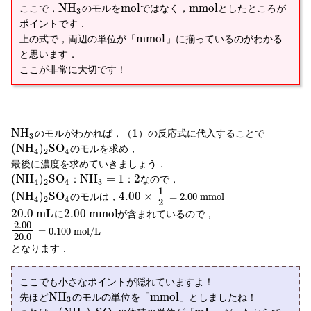
N
H
m
o
l
m
m
o
l
ここで，
のモルを
ではなく，
としたところが
3
ポイントです．
m
m
o
l
上の式で，両辺の単位が「
」に揃っているのがわかる
と思います．
ここが非常に大切です！
N
H
1
のモルがわかれば，（
）の反応式に代入することで
3
(
N
H
)
S
O
のモルを求め，
4
2
4
最後に濃度を求めていきましょう．
(
N
H
)
S
O
N
H
=
1
2
なので，
：
：
4
2
4
3
1
(
N
H
)
S
O
4.00
×
のモルは，
=
2.00
m
m
o
l
4
2
4
2
20.0
m
L
2.00
m
m
o
l
に
が含まれているので，
2.00
=
0.100
m
o
l
/
L
20.0
となります．
ここでも小さなポイントが隠れていますよ！
N
H
m
m
o
l
先ほど
のモルの単位を「
」としましたね！
3