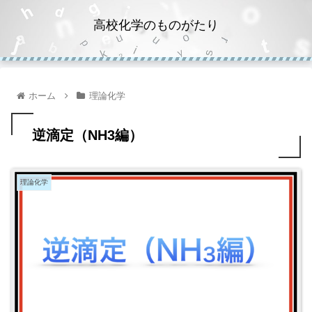
高校化学のものがたり
ホーム
理論化学
逆滴定（NH3編）
理論化学