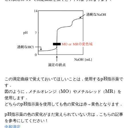
p
H
この滴定曲線で覚えておいてほしいことは，使用する
指示薬で
す．
M
O
M
R
図のように，メチルオレンジ（
）やメチルレッド（
）を
使用します．
p
H
どちらの
指示薬を使用しても色の変化は赤→黄色となります．
p
H
指示薬の色の変化がまだ覚えられていない方は，こちらの記事
を参考にしてください！
中和滴定