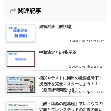
関連記事
緩衝溶液（解説編）
理論化学
2020.12.01
2021.09.17
中和滴定とpH指示薬
理論化学
2020.12.02
2021.09.17
模試やテストに頻出の凝固点降下・
物質の状態
浸透圧を完全マスターしよう！！
（厳選練習問題つき！）
2022.06.26
2024.06.14
【酸・塩基の超基礎】アレニウスの
理論化学
定義とブレンステッドの定義の違い