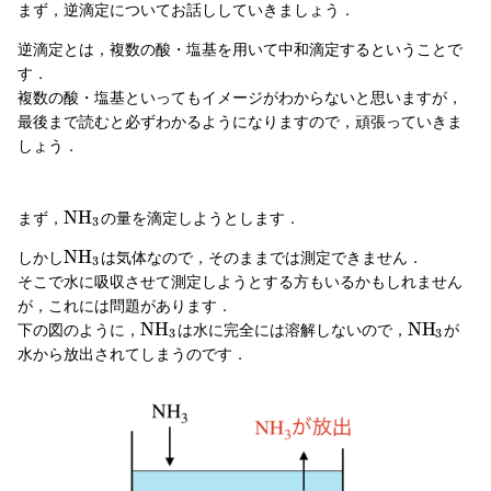
まず，逆滴定についてお話ししていきましょう．
逆滴定とは，複数の酸・塩基を用いて中和滴定するということで
す．
複数の酸・塩基といってもイメージがわからないと思いますが，
最後まで読むと必ずわかるようになりますので，頑張っていきま
しょう．
N
H
まず，
の量を滴定しようとします．
3
N
H
しかし
は気体なので，そのままでは測定できません．
3
そこで水に吸収させて測定しようとする方もいるかもしれません
が，これには問題があります．
N
H
N
H
下の図のように，
は水に完全には溶解しないので，
が
3
3
水から放出されてしまうのです．