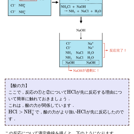
【酸の力】
H
C
l
ここで，反応の①と②について
が先に反応する理由につ
いて簡単に触れておきましょう．
これは，酸の力が関係しています．
+
H
C
l
>
N
H
H
C
l
で，酸の力がより強い
が先に反応したので
4
す．
この反応について滴定曲線を描くと，下のようになります．