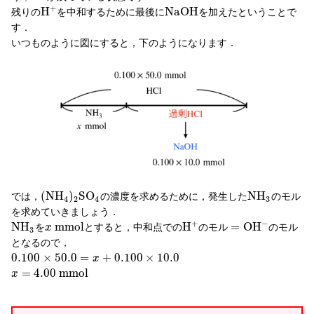
+
H
N
a
O
H
残りの
を中和するために最後に
を加えたということで
す．
いつものように図にすると，下のようになります．
(
N
H
)
S
O
N
H
では，
の濃度を求めるために，発生した
のモル
4
2
4
3
を求めていきましょう．
+
−
N
H
m
m
o
l
H
=
O
H
を
とすると，中和点での
のモル
のモル
x
3
となるので，
0.100
×
50.0
=
+
0.100
×
10.0
x
=
4.00
m
m
o
l
x