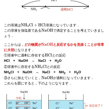
N
H
C
l
+
H
C
l
この溶液は
溶液になっています．
4
N
a
O
H
この溶液を強塩基である
で滴定することを考えていきまし
ょう．
N
a
O
H
ここからは，
どの物質が
と反応するかを見抜くことが非常
に大切
になります．
H
C
l
①溶液中に過剰に存在する
との反応
HCl + NaOH → NaCl + H
O
2
N
H
C
l
②溶液中に存在する
との反応
4
NH
Cl + NaOH → NaCl + NH
+ H
O
4
3
2
N
a
O
H
③さらに加えていくと，
が過剰になっていきます．
これらを図にすると，下のようになります．