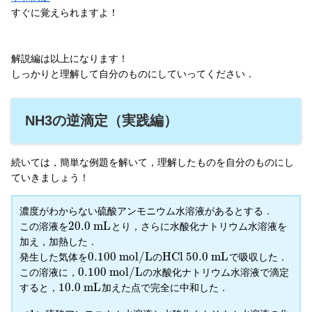
すぐに覚えられますよ！
解説編は以上になります！
しっかりと理解して自分のものにしていってください．
NH3の逆滴定（実践編）
続いては，簡単な例題を解いて，理解したものを自分のものにし
ていきましょう！
濃度がわからない硫酸アンモニウム水溶液があるとする．
20.0
m
L
この溶液を
とり，さらに水酸化ナトリウム水溶液を
加え，加熱した．
0.100
m
o
l
/
L
H
C
l
50.0
m
L
発生した気体を
の
で吸収した．
0.100
m
o
l
/
L
この溶液に，
の水酸化ナトリウム水溶液で滴定
10.0
m
L
すると，
加えた点で完全に中和した．