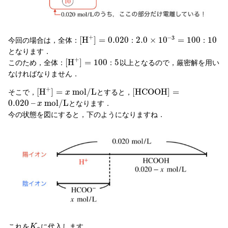
+
−
3
[
H
]
=
0.020
2.0
×
10
=
100
10
今回の場合は，全体：
：
：
となります．
+
[
H
]
=
100
5
このため，全体：
以上となるので，厳密解を用い
：
なければなりません．
+
[
H
]
=
m
o
l
/
L
[
H
C
O
O
H
]
=
そこで，
とすると，
x
0.020
–
m
o
l
/
L
となります．
x
今の状態を図にすると，下のようになりますね．
これを
に代入します．
K