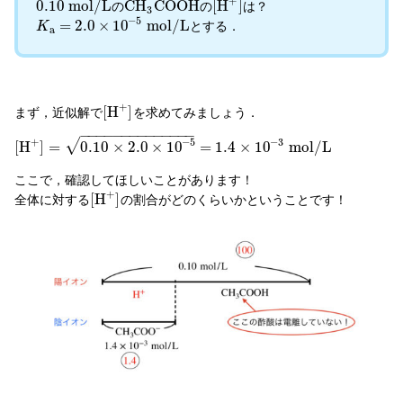
+
0.10
m
o
l
/
L
C
H
C
O
O
H
[
H
]
の
の
は？
3
−
5
=
2.0
×
10
m
o
l
/
L
とする．
K
a
+
[
H
]
まず，近似解で
を求めてみましょう．
−
−
−
−
−
−
−
−
−
−
−
−
−
−
√
+
−
5
−
3
[
H
]
=
0.10
×
2.0
×
10
=
1.4
×
10
m
o
l
/
L
ここで，確認してほしいことがあります！
+
[
H
]
全体に対する
の割合がどのくらいかということです！