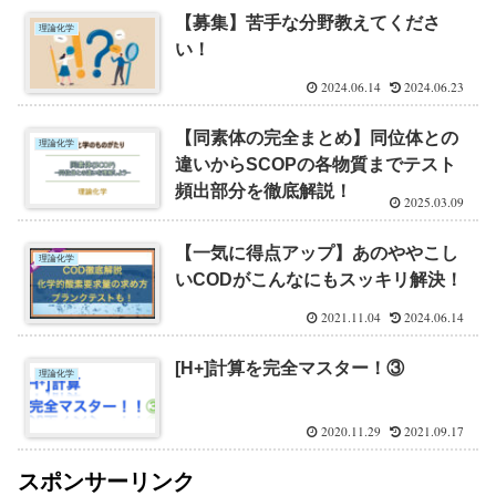
【募集】苦手な分野教えてくださ
理論化学
い！
2024.06.14
2024.06.23
【同素体の完全まとめ】同位体との
理論化学
違いからSCOPの各物質までテスト
頻出部分を徹底解説！
2025.03.09
【一気に得点アップ】あのややこし
理論化学
いCODがこんなにもスッキリ解決！
2021.11.04
2024.06.14
[H+]計算を完全マスター！③
理論化学
2020.11.29
2021.09.17
スポンサーリンク