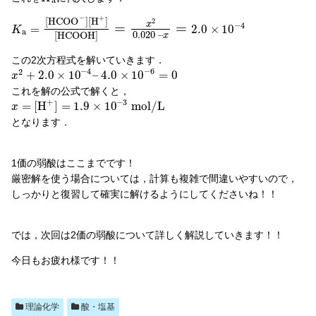
a
−
+
[
H
C
O
O
]
[
H
]
2
x
=
=
−
4
=
2.0
×
10
K
a
0.020
–
[
H
C
O
O
H
]
x
この2次方程式を解いていきます．
−
4
−
6
2
+
2.0
×
10
–
4.0
×
10
=
0
x
これを解の公式で解くと，
+
−
3
=
[
H
]
=
1.9
×
10
m
o
l
/
L
x
となります．
1価の弱酸はここまでです！
厳密解を使う場合については，計算も複雑で間違いやすいので，
しっかりと復習して確実に解けるようにしてくださいね！！
では，次回は2価の弱酸について詳しく解説していきます！！
今日もお疲れ様です！！
理論化学
酸・塩基