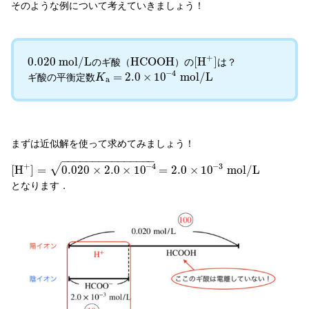
そのような例について考えていきましょう！
+
0.020
m
o
l
/
L
H
C
O
O
H
[
H
]
のギ酸（
）の
は？
−
4
=
2.0
×
10
m
o
l
/
L
ギ酸の平衡定数
K
a
まずは近似解を使って求めてみましょう！
−
−
−
−
−
−
−
−
−
−
−
−
−
−
−
√
+
−
4
−
3
[
H
]
=
0.020
×
2.0
×
10
=
2.0
×
10
m
o
l
/
L
となります．