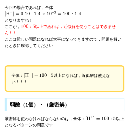
今回の場合であれば，全体：
+
−
3
[
H
]
=
0.10
1.4
×
10
=
100
1.4
：
：
となりますね！
100
5
ここが，
以上であれば，近似解を使うことはできませ
：
ん！！
ここは難しい問題になれば大事になってきますので，問題を解い
たときに確認してください！
+
[
H
]
=
100
5
全体：
以上になれば，近似解は使えな
：
い！！！
弱酸（1価）・（厳密解）
+
[
H
]
=
100
5
厳密解を使わなければならないのは，全体：
以上
：
となるパターンの問題です．