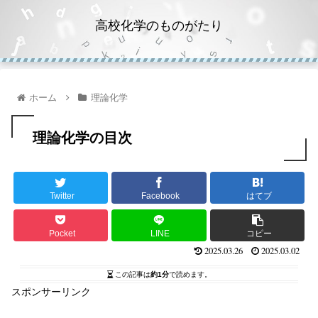
高校化学のものがたり
ホーム
理論化学
理論化学の目次
Twitter
Facebook
はてブ
Pocket
LINE
コピー
2025.03.26
2025.03.02
この記事は
約1分
で読めます。
スポンサーリンク