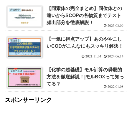
【同素体の完全まとめ】同位体との
理論化学
違いからSCOPの各物質までテスト
頻出部分を徹底解説！
2025.03.09
【一気に得点アップ】あのややこし
理論化学
いCODがこんなにもスッキリ解決！
2021.11.04
2024.06.14
【化学の超基礎】モル計算の瞬殺的
化学の基礎
方法を徹底解説！|モルBOXって知っ
てる？
2022.01.08
スポンサーリンク