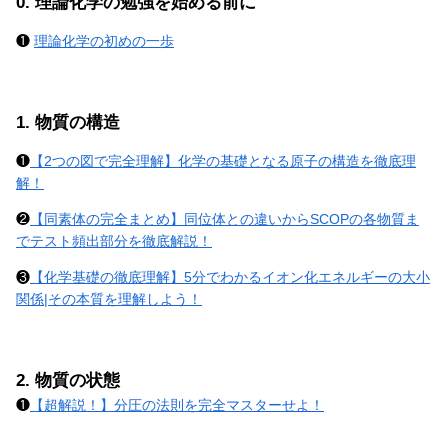
0. 理論化学の勉強を始める前に
❶
理論化学の初めの一歩
1. 物質の構造
❶
【2つの図で完全理解】化学の基礎となる原子の構造を徹底理
解！
❷
【同素体の完全まとめ】同位体との違いからSCOPの各物質ま
でテスト頻出部分を徹底解説！
❸
【化学基礎の徹底理解】5分でわかるイオン化エネルギーの大小
関係|その本質を理解しよう！
2. 物質の状態
❶
【超解説！】分圧の法則を完全マスターせよ！