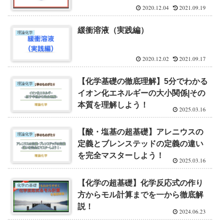
2020.12.04
2021.09.19
緩衝溶液（実践編）
理論化学
2020.12.02
2021.09.17
【化学基礎の徹底理解】5分でわかる
理論化学
イオン化エネルギーの大小関係|その
本質を理解しよう！
2025.03.16
【酸・塩基の超基礎】アレニウスの
理論化学
定義とブレンステッドの定義の違い
を完全マスターしよう！
2025.03.16
【化学の超基礎】化学反応式の作り
化学の基礎
方からモル計算までを一から徹底解
説！
2024.06.23