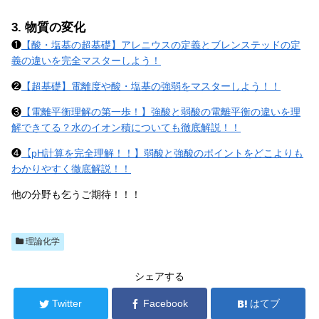
3. 物質の変化
❶
【酸・塩基の超基礎】アレニウスの定義とブレンステッドの定
義の違いを完全マスターしよう！
❷
【超基礎】電離度や酸・塩基の強弱をマスターしよう！！
❸
【電離平衡理解の第一歩！】強酸と弱酸の電離平衡の違いを理
解できてる？水のイオン積についても徹底解説！！
❹
【pH計算を完全理解！！】弱酸と強酸のポイントをどこよりも
わかりやすく徹底解説！！
他の分野も乞うご期待！！！
理論化学
シェアする
Twitter
Facebook
はてブ