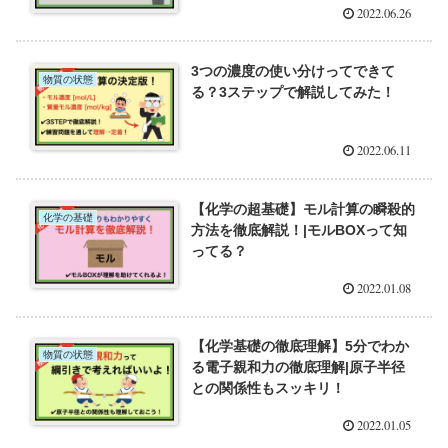
2022.06.26
3つの濃度の使い分けってできて
物質の状態
る？3ステップで解説してみた！
2022.06.11
【化学の超基礎】モル計算の瞬殺的
化学の基礎
方法を徹底解説！|モルBOXって知
ってる？
2022.01.08
【化学基礎の徹底理解】5分でわか
物質の状態
る電子親和力の徹底理解|原子半径
との関係性もスッキリ！
2022.01.05