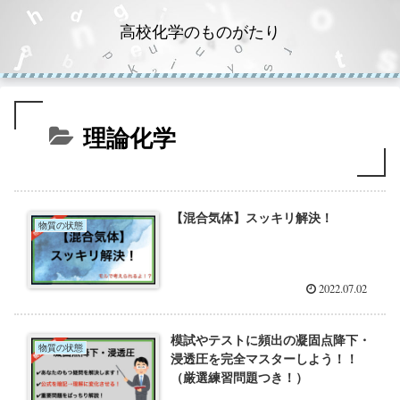
高校化学のものがたり
理論化学
【混合気体】スッキリ解決！
物質の状態
2022.07.02
模試やテストに頻出の凝固点降下・
物質の状態
浸透圧を完全マスターしよう！！
（厳選練習問題つき！）