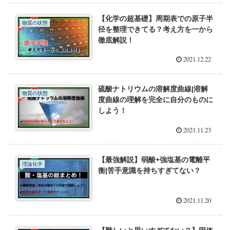
【化学の超基礎】周期表での原子半
物質の状態
径を整理できてる？考え方を一から
徹底解説！
2021.12.22
硫酸ナトリウムの溶解度曲線|溶解
物質の状態
度曲線の理解を完全に自分のものに
しよう！
2021.11.23
【最強解説】弱酸+強塩基の電離平
理論化学
衡|苦手意識を持ちすぎてない？
2021.11.20