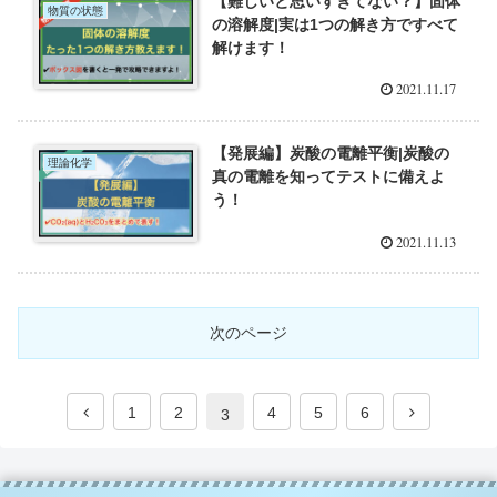
【難しいと思いすぎてない？】固体
物質の状態
の溶解度|実は1つの解き方ですべて
解けます！
2021.11.17
【発展編】炭酸の電離平衡|炭酸の
理論化学
真の電離を知ってテストに備えよ
う！
2021.11.13
次のページ
1
2
4
5
6
3