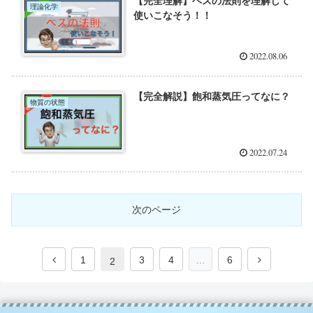
【完全理解】ヘスの法則を理解して
理論化学
使いこなそう！！
2022.08.06
【完全解説】飽和蒸気圧ってなに？
物質の状態
2022.07.24
次のページ
1
3
4
…
6
2