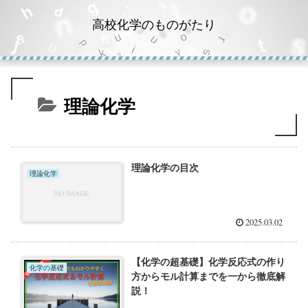
高校化学のものがたり
理論化学
理論化学の目次
理論化学
2025.03.02
【化学の超基礎】化学反応式の作り
化学の基礎
方からモル計算までを一から徹底解
説！