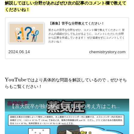
解説してほしい分野があればぜひ次の記事のコメント欄で教えて
くださいね！
【募集】苦手な分野教えてください！
皆さんの苦手な分野をぜひ、コメント欄で教えてください！ 皆
さんの成績が少しでも上がるように、コメントいただいた分野
から記事を作成していきます！ ぜひ遠慮せずにコメントしてく
ださいね！
2024.06.14
chemistrystory.com
Y
o
u
T
u
b
e
ではより具体的な問題を解説しているので，ぜひそち
らもご覧ください！
【京大院卒が独自解説】蒸気圧の考え方はこれがすべてです！(#3 共通テストへの道)