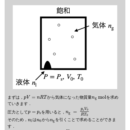
=
m
o
l
まずは，
から気体になった物質量
を求め
p
V
n
R
T
n
g
ていきます．
p
V
0
s
=
=
圧力として
を用いると，
p
p
n
s
g
R
T
0
そのため，
は
から
を引くことで求めることができま
n
n
n
l
0
g
す．