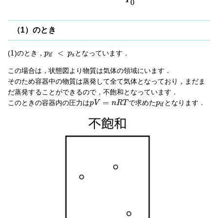
（1）のとき
1
<
(
)のとき，
となっています．
p
p
s
i
f
この場合は，状態図より物質は気体の領域にいます．
そのため容器中の物質は蒸発して全て気体となっており，まだま
だ蒸発することができるので，不飽和となっています．
=
このときの容器内の圧力は
で求めた
となります．
p
V
n
R
T
p
i
f