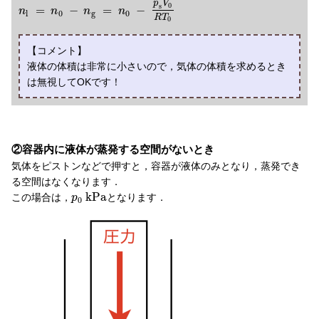
p
V
0
s
=
−
=
−
n
n
n
n
l
0
g
0
R
T
0
【コメント】
液体の体積は非常に小さいので，気体の体積を求めるとき
は無視してOKです！
②容器内に液体が蒸発する空間がないとき
気体をピストンなどで押すと，容器が液体のみとなり，蒸発でき
る空間はなくなります．
k
P
a
この場合は，
となります．
p
0