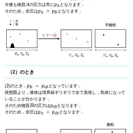
今後も物質
の圧力は常に
となります．
A
p
A
+
そのため，全圧は
となります．
p
p
B
A
（2）のとき
2
=
(
)のとき，
となっています．
p
p
B
s
B
状態図より，液体は境界線ギリギリで全て蒸発し，気体になって
いることが分かります．
そのため物質
の圧力は
となります．
B
p
s
B
+
そのため，全圧は
となります．
p
p
s
B
A