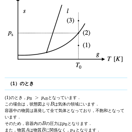
（1）のとき
1
>
(
)のとき，
となっています．
p
p
B
s
B
この場合は，状態図より
は気体の領域にいます．
B
容器中の物質は蒸発して全て気体となっており，不飽和となって
います．
そのため，容器内の
の圧力は
となります．
B
p
B
また，物質
は物質
に関係なく，
となります．
A
B
p
A