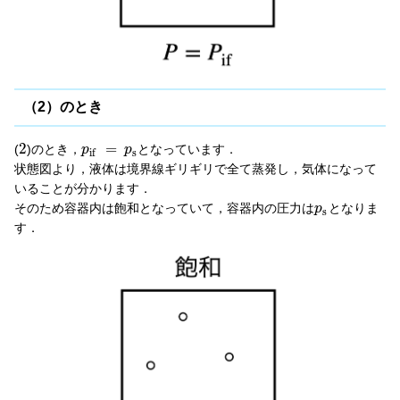
（2）のとき
2
=
(
)のとき，
となっています．
p
p
s
i
f
状態図より，液体は境界線ギリギリで全て蒸発し，気体になって
いることが分かります．
そのため容器内は飽和となっていて，容器内の圧力は
となりま
p
s
す．