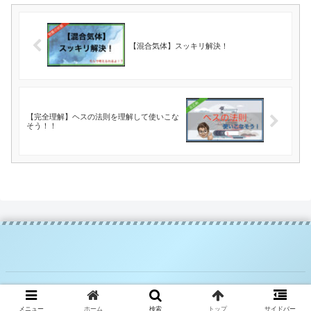
【混合気体】スッキリ解決！
【完全理解】ヘスの法則を理解して使いこな
そう！！
Copyright © 2020-2026 高校化学のものがたり All Rights Reserved.
メニュー
ホーム
検索
トップ
サイドバー