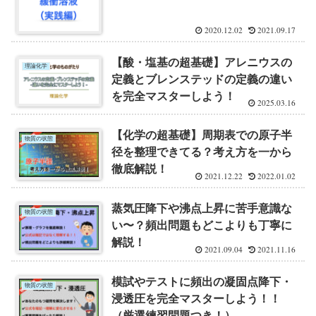
2020.12.02
2021.09.17
【酸・塩基の超基礎】アレニウスの
理論化学
定義とブレンステッドの定義の違い
を完全マスターしよう！
2025.03.16
【化学の超基礎】周期表での原子半
物質の状態
径を整理できてる？考え方を一から
徹底解説！
2021.12.22
2022.01.02
蒸気圧降下や沸点上昇に苦手意識な
物質の状態
い〜？頻出問題もどこよりも丁寧に
解説！
2021.09.04
2021.11.16
模試やテストに頻出の凝固点降下・
物質の状態
浸透圧を完全マスターしよう！！
（厳選練習問題つき！）