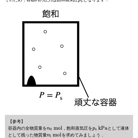
p
s
【参考】
m
o
l
k
P
a
容器内の全物質量を
，飽和蒸気圧を
として液体
n
p
0
s
m
o
l
として残った物質量
を求めてみましょう．
n
l