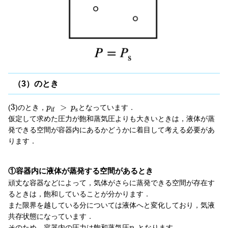
（3）のとき
3
>
(
)のとき，
となっています．
p
p
s
i
f
仮定して求めた圧力が飽和蒸気圧よりも大きいときは，液体が蒸
発できる空間が容器内にあるかどうかに着目して考える必要があ
ります．
①容器内に液体が蒸発する空間があるとき
頑丈な容器などによって，気体がさらに蒸発できる空間が存在す
るときは，飽和していることが分かります．
また限界を越している分については液体へと変化しており，気液
共存状態になっています．
そのため，容器内の圧力は飽和蒸気圧
となります．