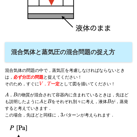
混合気体と蒸気圧の混合問題の捉え方
混合気体の問題の中で，蒸気圧を考慮しなければならないとき
は，
必ず分圧の問題
と捉えてください！
そのため，すぐに
一定
として図を描いてください！
V
，
T
の物質が混合されて容器内に含まれているときは，先ほど
A
，
B
も説明したように
と
をそれぞれ別々に考え，液体
が，蒸発
A
B
B
すると考えていきます．
3
この場合，先ほどと同様に，
パターンが考えられます．