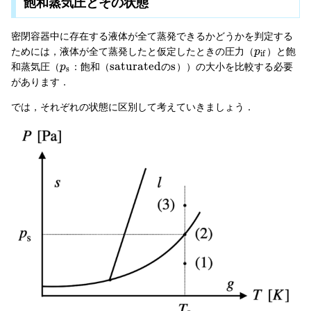
飽和蒸気圧とその状態
密閉容器中に存在する液体が全て蒸発できるかどうかを判定する
ためには，液体が全て蒸発したと仮定したときの圧力（
）と飽
p
i
f
s
a
t
u
r
a
t
e
d
s
和蒸気圧（
：飽和（
の
））の大小を比較する必要
p
s
があります．
では，それぞれの状態に区別して考えていきましょう．