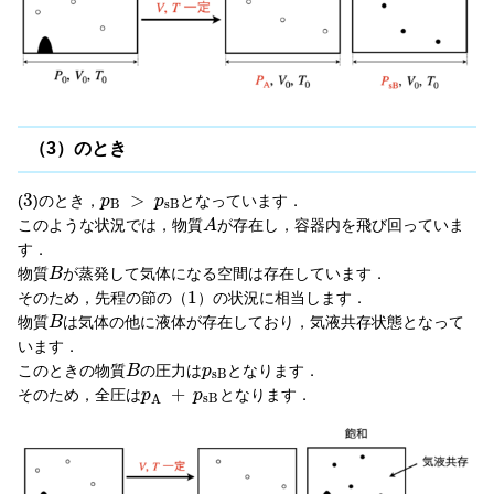
（3）のとき
3
>
(
)のとき，
となっています．
p
p
B
s
B
このような状況では，物質
が存在し，容器内を飛び回っていま
A
す．
物質
が蒸発して気体になる空間は存在しています．
B
1
そのため，先程の節の（
）の状況に相当します．
物質
は気体の他に液体が存在しており，気液共存状態となって
B
います．
このときの物質
の圧力は
となります．
B
p
s
B
+
そのため，全圧は
となります．
p
p
s
B
A