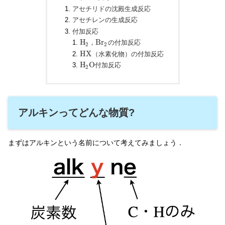
アセチリドの沈殿生成反応
アセチレンの生成反応
付加反応
H
B
r
，
の付加反応
2
2
H
X
（水素化物）の付加反応
H
O
付加反応
2
アルキンってどんな物質?
まずはアルキンという名前について考えてみましょう．