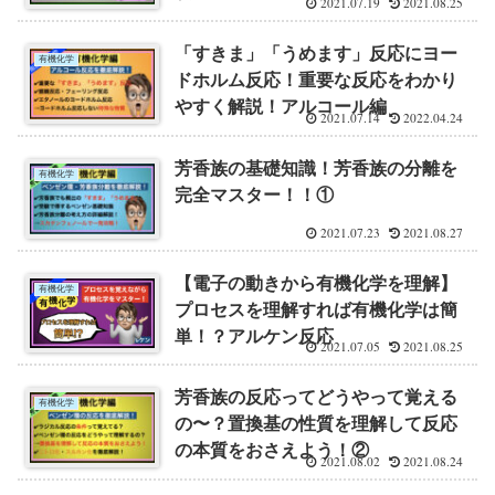
2021.07.19
2021.08.25
「すきま」「うめます」反応にヨー
有機化学
ドホルム反応！重要な反応をわかり
やすく解説！アルコール編
2021.07.14
2022.04.24
芳香族の基礎知識！芳香族の分離を
有機化学
完全マスター！！①
2021.07.23
2021.08.27
【電子の動きから有機化学を理解】
有機化学
プロセスを理解すれば有機化学は簡
単！？アルケン反応
2021.07.05
2021.08.25
芳香族の反応ってどうやって覚える
有機化学
の〜？置換基の性質を理解して反応
の本質をおさえよう！②
2021.08.02
2021.08.24