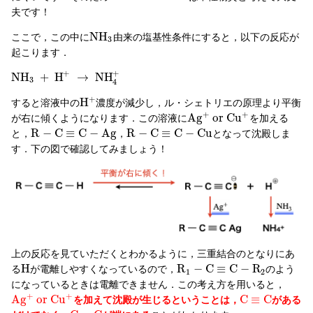
夫です！
N
H
ここで，この中に
由来の塩基性条件にすると，以下の反応が
3
起こります．
+
+
N
H
+
H
→
N
H
3
4
+
H
すると溶液中の
濃度が減少し，ル・シェトリエの原理より平衡
+
+
A
g
o
r
C
u
が右に傾くようになります．この溶液に
を加える
R
−
C
≡
C
−
A
g
R
−
C
≡
C
−
C
u
と，
，
となって沈殿しま
す．下の図で確認してみましょう！
上の反応を見ていただくとわかるように，三重結合のとなりにあ
H
R
−
C
≡
C
−
R
る
が電離しやすくなっているので，
のよう
1
2
になっているときは電離できません．この考え方を用いると，
+
+
A
g
o
r
C
u
C
≡
C
を加えて沈殿が生じるということは，
がある