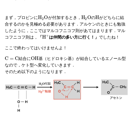
H
O
H
O
H
まず，プロピンに
が付加するとき，
の
がどちらに結
2
2
合するのかを見極める必要があります．アルケンのときにも勉強
したように，ここではマルコフニコフ則があてはまります．マル
+
H
コフニコフ則は，
「
は仲間の多い方に行く！」
でしたね！
ここで終わってはいけませんよ！
C
=
C
O
H
結合に
基（ヒドロキシ基）が結合しているエノール型
なので，ケト型へ変化していきます．
そのため以下のようになります．