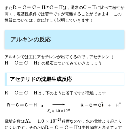
R
−
C
≡
C
−
H
C
−
H
C
−
H
また
の
は，通常の
に比べて極性が
高く，塩基性条件では若干ですが電離することができます．この
性質については，次に詳しく説明していきます！
アルキンの反応
アルキンでは主にアセチレンが出てくるので，アセチレン（
H
−
C
≡
C
−
H
）の反応についてみていきましょう！
アセチリドの沈殿生成反応
R
−
C
≡
C
−
H
は，下のように若干ですが電離します．
−
25
=
1.0
×
10
電離定数は
程度なので，水の電離より起こり
K
a
R
−
C
≡
C
−
H
にくいです．そのため
は中性物質と考えて大丈