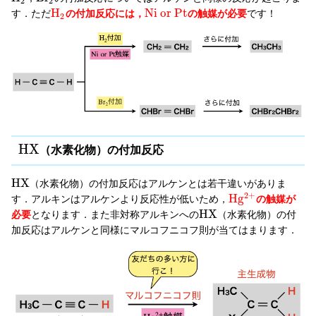
2
2
H
N
i
o
r
P
t
す．ただ
の付加反応には，
の触媒が必要
です！
2
H
X
（水素化物）の付加反応
H
X
（水素化物）の付加反応はアルケンとは若干違いがありま
2
+
H
g
す．アルキンはアルケンより反応性が低いため，
の触媒が
H
X
必要
となります．また非対称アルキンへの
（水素化物）の付
加反応はアルケンと同様にマルコフニコフ則が当てはまります．