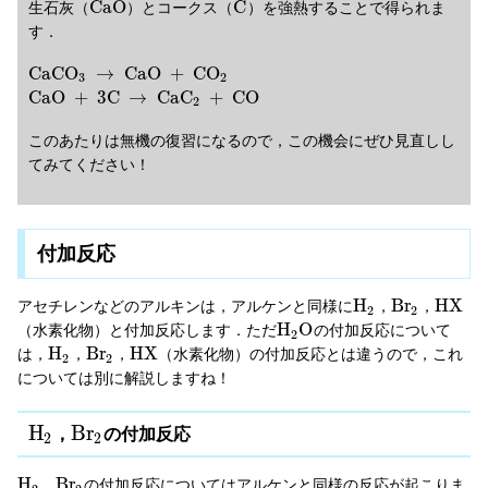
C
a
O
C
生石灰（
）とコークス（
）を強熱することで得られま
す．
C
a
C
O
→
C
a
O
+
C
O
3
2
C
a
O
+
3
C
→
C
a
C
+
C
O
2
このあたりは無機の復習になるので，この機会にぜひ見直しし
てみてください！
付加反応
H
B
r
H
X
アセチレンなどのアルキンは，アルケンと同様に
，
，
2
2
H
O
（水素化物）と付加反応します．ただ
の付加反応について
2
H
B
r
H
X
は，
，
，
（水素化物）の付加反応とは違うので，これ
2
2
については別に解説しますね！
H
B
r
，
の付加反応
2
2
H
B
r
，
の付加反応についてはアルケンと同様の反応が起こりま