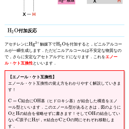
H
O
付加反応
2
2
+
H
g
H
O
アセチレンに
触媒下で
を付加すると，ビニルアルコー
2
ルが一瞬生成します．ただビニルアルコールは不安定な物質なの
で，さらに安定なアセトアルデヒドになります．これを
エノー
ル・ケト互換性
といいます．
【エノール・ケト互換性】
エノール・ケト互換性の覚え方をわかりやすく解説していきま
す！
C
=
C
O
H
結合に
基（ヒドロキシ基）が結合した構造をエノ
ール型といいます．このエノール型があるときは，図のように
O
H
O
H
と
の結合を省略せずに書きます！そして
の結合してい
C
H
C
O
ない
原子に
が，
結合が
と
の間にそれぞれ移動しま
π
す．