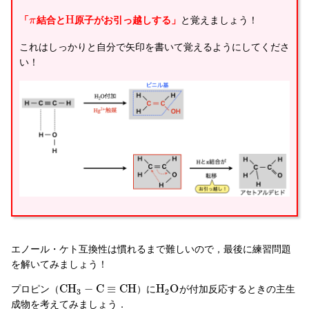
H
「
結合と
原子がお引っ越しする」
と覚えましょう！
π
これはしっかりと自分で矢印を書いて覚えるようにしてくださ
い！
エノール・ケト互換性は慣れるまで難しいので，最後に練習問題
を解いてみましょう！
C
H
−
C
≡
C
H
H
O
プロピン（
）に
が付加反応するときの主生
3
2
成物を考えてみましょう．