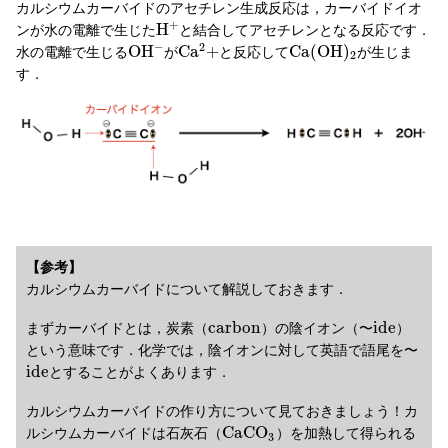
カルシウムカーバイドのアセチレン生成反応は，カーバイドイオ
+
H
ンが水の電離で生じた
と結合してアセチレンとなる反応です．
−
2
O
H
C
a
+
C
a
(
O
H
)
水の電離で生じる
が
と反応して
が生じま
2
す．
【参考】
カルシウムカーバイドについて解説しておきます．
c
a
r
b
o
n
i
d
e
まずカーバイドとは，炭素（
）の陰イオン（〜
）
という意味です．化学では，陰イオンに対して英語で語尾を〜
i
d
e
とすることがよくあります．
カルシウムカーバイドの作り方について見ておきましょう！カ
C
a
C
O
ルシウムカーバイドは石灰石（
）を加熱して得られる
3