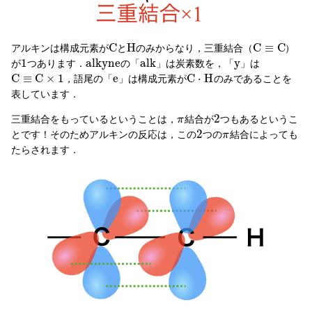
C
H
C
≡
C
アルキンは構成元素が
と
のみからなり，三重結合（
）
1
a
l
k
y
n
e
a
l
k
y
が
つあります．
の「
」は炭素数を，「
」は
C
≡
C
×
1
e
C
⋅
H
，語尾の「
」は構成元素が
のみであることを
表しています．
2
三重結合をもっているということは，
結合が
つもあるというこ
π
2
とです！そのためアルキンの反応は，この
つの
結合によっても
π
たらされます．