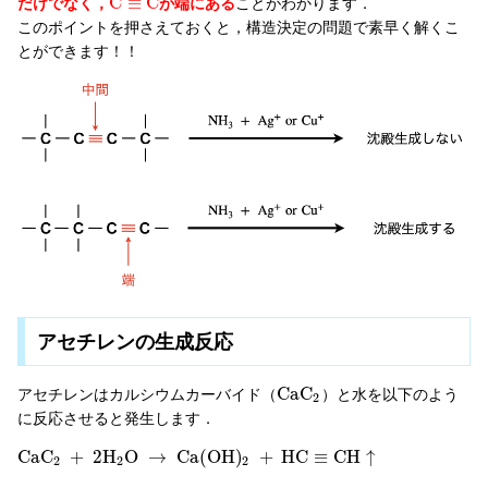
C
≡
C
だけでなく，
が端にある
ことがわかります．
このポイントを押さえておくと，構造決定の問題で素早く解くこ
とができます！！
アセチレンの生成反応
C
a
C
アセチレンはカルシウムカーバイド（
）と水を以下のよう
2
に反応させると発生します．
C
a
C
+
2
H
O
→
C
a
(
O
H
)
+
H
C
≡
C
H
↑
2
2
2